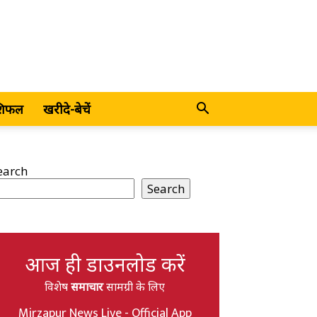
शिफल
खरीदे-बेचें
earch
Search
आज ही डाउनलोड करें
विशेष
समाचार
सामग्री के लिए
Mirzapur News Live - Official App