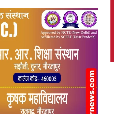
News,
Latest
News