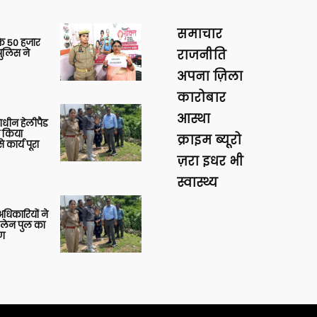
समाचार
के 50 हजार
पुलिस ने
राजनीति
अपना ज़िला
कारोबार
आस्था
णाधीन हेलीपैड
े किया
क्राइम ब्यूरो
 कार्य पूरा
ज़रा इधर भी
स्वास्थ्य
 अधिकारियों ने
 लेन पुल का
षण