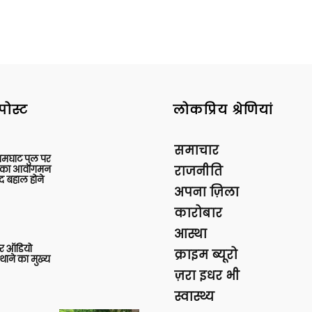
पोस्ट
लोकप्रिय श्रेणियां
समाचार
आमघाट पुल पर
ों का आवागमन
राजनीति
द बहाल होने
अपना ज़िला
कारोबार
आस्था
र ऑडियो
क्राइम ब्यूरो
थाने का मुख्य
ज़रा इधर भी
स्वास्थ्य