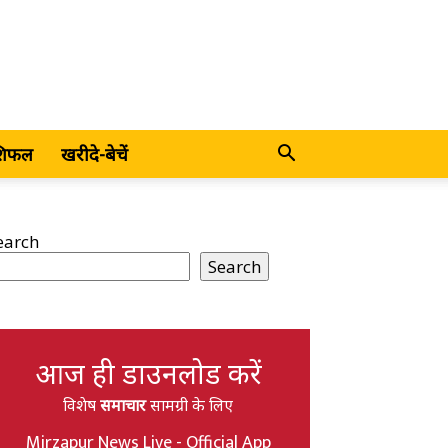
शिफल
खरीदे-बेचें
earch
Search
आज ही डाउनलोड करें
विशेष
समाचार
सामग्री के लिए
Mirzapur News Live - Official App