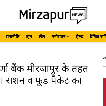
राजनीति
क्राइम
खेल
मनोरंजन
हेल्थ
दैनिक रा
MirzapurNews.com
S
र्णा बैंक मीरजापुर के तहत
•
या राशन व फूड पैकेट का
Hindi