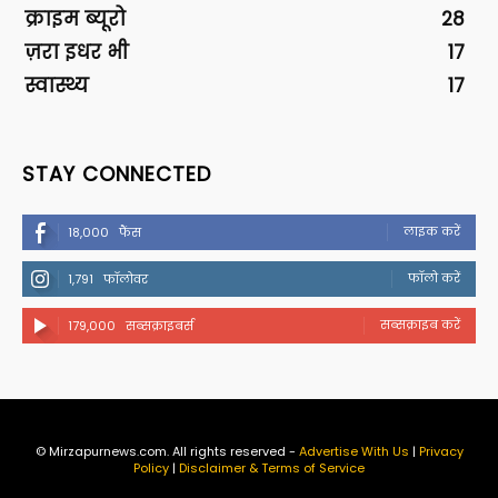
क्राइम ब्यूरो
28
ज़रा इधर भी
17
स्वास्थ्य
17
STAY CONNECTED
लाइक करें
18,000
फैंस
फॉलो करें
1,791
फॉलोवर
सब्सक्राइब करें
179,000
सब्सक्राइबर्स
© Mirzapurnews.com. All rights reserved -
Advertise With Us
|
Privacy
Policy
|
Disclaimer & Terms of Service