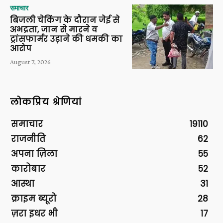
समाचार
बिजली चेकिंग के दौरान जेई से
अभद्रता, जान से मारने व
ट्रांसफार्मर उड़ाने की धमकी का
आरोप
August 7, 2026
लोकप्रिय श्रेणियां
समाचार
19110
राजनीति
62
अपना ज़िला
55
कारोबार
52
आस्था
31
क्राइम ब्यूरो
28
ज़रा इधर भी
17