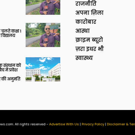
राजनीति
अपना ज़िला
कारोबार
आस्था
 चलते कक्षा 1
 विद्यालय
क्राइम ब्यूरो
ज़रा इधर भी
स्वास्थ्य
िक संस्थान को
 में प्रवेश
की अनुमति
ws.com. All rights reserved -
Advertise With Us
|
Privacy Policy
|
Disclaimer & Ter