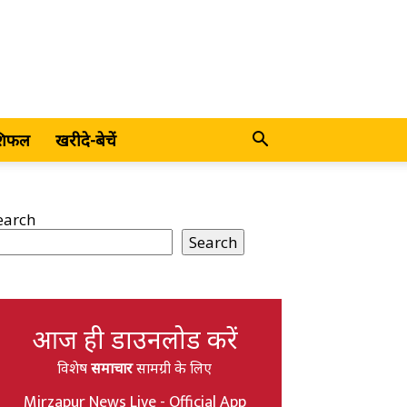
शिफल
खरीदे-बेचें
earch
Search
आज ही डाउनलोड करें
विशेष
समाचार
सामग्री के लिए
Mirzapur News Live - Official App