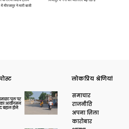
में मीरजापुर ने मारी बाजी
News
Paper
पोस्ट
लोकप्रिय श्रेणियां
समाचार
आमघाट पुल पर
ों का आवागमन
राजनीति
द बहाल होने
अपना ज़िला
कारोबार