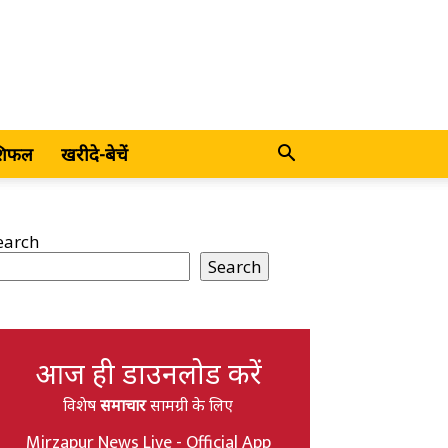
शिफल
खरीदे-बेचें
earch
Search
आज ही डाउनलोड करें
विशेष
समाचार
सामग्री के लिए
Mirzapur News Live - Official App