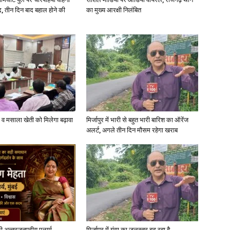
, तीन दिन बाद बहाल होने की
का मुख्य आरक्षी निलंबित
in
Hindi,
्जी व मसाला खेती को मिलेगा बढ़ावा
मिर्जापुर में भारी से बहुत भारी बारिश का ऑरेंज
अलर्ट, अगले तीन दिन मौसम रहेगा खराब
Today
Hindi
ी अन्तरजनपदीय एलार्म
मिर्जापुर में गंगा का जलस्तर बढ़ रहा है