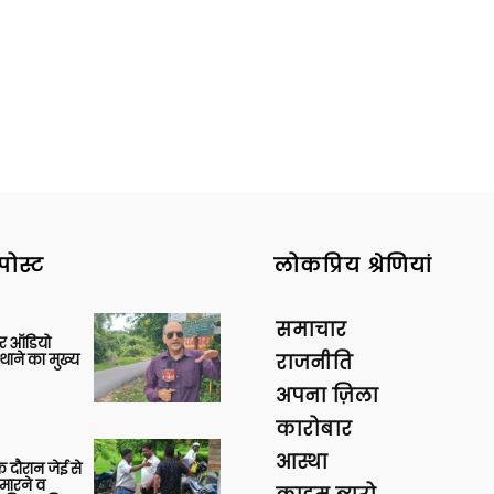
पोस्ट
लोकप्रिय श्रेणियां
समाचार
र ऑडियो
थाने का मुख्य
राजनीति
अपना ज़िला
कारोबार
आस्था
 दौरान जेई से
 मारने व