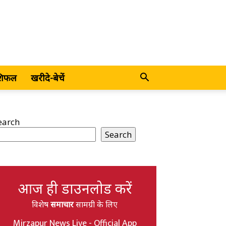
शिफल
खरीदे-बेचें
earch
Search
आज ही डाउनलोड करें
विशेष
समाचार
सामग्री के लिए
Mirzapur News Live - Official App