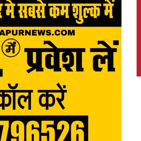
News,
Latest
News