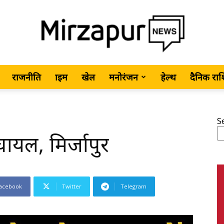
राजनीति
क्राइम
खेल
मनोरंजन
हेल्थ
दैनिक रा
MirzapurNews.com
S
घायल, मिर्जापुर
•
acebook
Twitter
Telegram
Hindi