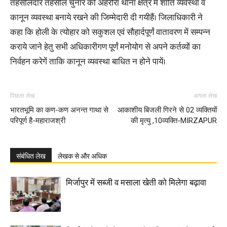
तहसीलदार तहसील चुनार को अहरौरा थाना क्षेत्र में शांति व्यवस्था व
कानून व्यवस्था बनाये रखने की जिम्मेदारी दी गयीहैं। जिलाधिकारी ने
कहा कि होली के त्योहार को सकुशल एवं सौहार्दपूर्णं वातावरण में सम्पन्न
कराये जाने हेतु सभी अधिकारीगण पूर्णं मनोयोग से अपने कर्तव्यों का
निर्वहन करेगें ताकि कानून व्यवस्था बाधित न होने पायें।
पिछला लेख
अगला लेख
भारतभूमि का कण-कण अनन्त गाथा से
आकाशीय बिजली गिरने से 02 व्यक्तियों
परिपूर्ण है-महाराजश्री
की मृत्यु ,10व्यक्ति-MIRZAPUR
संबंधित लेख
लेखक से और अधिक
मिर्जापुर में सब्जी व मसाला खेती को मिलेगा बढ़ावा