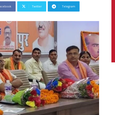
acebook
Twitter
Telegram
News,
Latest
News