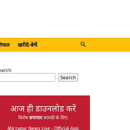
शिफल
खरीदे-बेचें
earch
Search
आज ही डाउनलोड करें
विशेष
समाचार
सामग्री के लिए
Mirzapur News Live - Official App