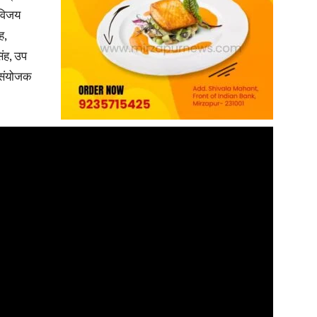
 विजय
ह,
ंह, उप
 संयोजक