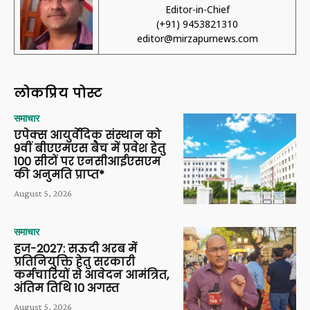
Editor-in-Chief
(+91) 9453821310
editor@mirzapurnews.com
लोकप्रिय पोस्ट
समाचार
एपेक्स आयुर्वेदिक संस्थान को
9वीं बीएएमएस बैच में प्रवेश हेतु
100 सीटों पर एनसीआईएसएम
की अनुमति प्राप्त*
August 5, 2026
समाचार
हज-2027: सऊदी अरब में
प्रतिनियुक्ति हेतु सरकारी
कर्मचारियों से आवेदन आमंत्रित,
अंतिम तिथि 10 अगस्त
August 5, 2026