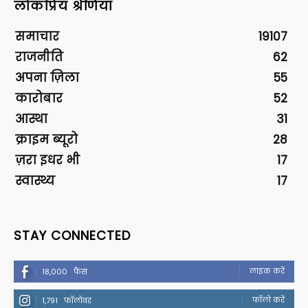
लोकप्रिय श्रेणियां
समाचार
19107
राजनीति
62
अपना ज़िला
55
कारोबार
52
आस्था
31
क्राइम ब्यूरो
28
ज़रा इधर भी
17
स्वास्थ्य
17
STAY CONNECTED
लाइक करें
18,000
फैंस
फॉलो करें
1,791
फॉलोवर