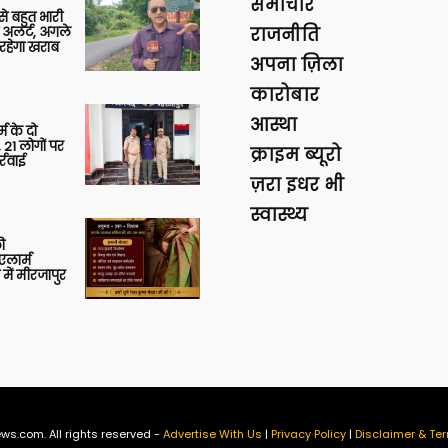
समाचार
 से बहुत भारी
 अलर्ट, अगले
राजनीति
रहेगा खराब
अपना ज़िला
कारोबार
आस्था
र्म के दो
 21 लोगों पर
क्राइम ब्यूरो
्रवाई
ज़रा इधर भी
स्वास्थ्य
ी
लार्म
में मीरजापुर
ws.com. All rights reserved -
Advertise With Us
|
Privacy Policy
|
Disclaimer & Ter