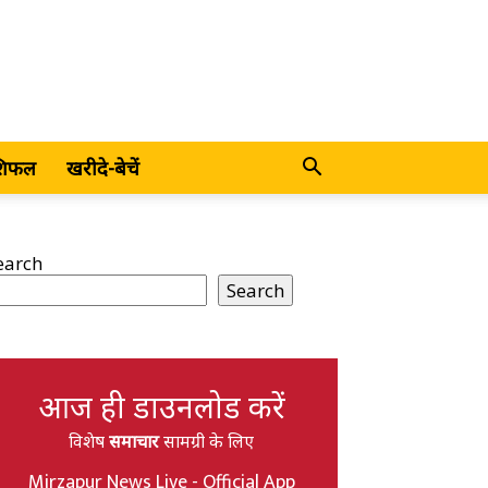
शिफल
खरीदे-बेचें
earch
Search
आज ही डाउनलोड करें
विशेष
समाचार
सामग्री के लिए
Mirzapur News Live - Official App