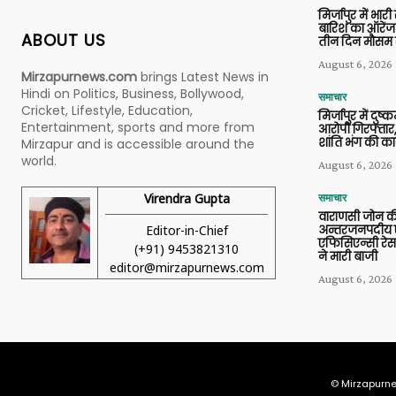
मिर्जापुर में भारी
बारिश का ऑरेंज
ABOUT US
तीन दिन मौसम 
August 6, 2026
Mirzapurnews.com
brings Latest News in
Hindi on Politics, Business, Bollywood,
समाचार
Cricket, Lifestyle, Education,
मिर्जापुर में दुष्क
Entertainment, sports and more from
आरोपी गिरफ्तार,
शांति भंग की कार
Mirzapur and is accessible around the
world.
August 6, 2026
Virendra Gupta
समाचार
वाराणसी जोन क
Editor-in-Chief
अन्तरजनपदीय ए
एफिसिएन्सी रेस 
(+91) 9453821310
ने मारी बाजी
editor@mirzapurnews.com
August 6, 2026
© Mirzapurne