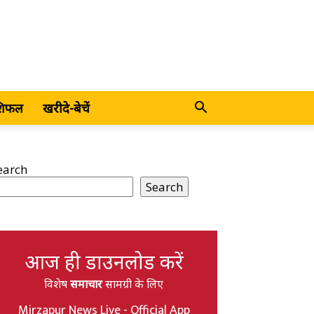
शिफल
खरीदे-बेचें
earch
Search
आज ही डाउनलोड करें
विशेष
समाचार
सामग्री के लिए
Mirzapur News Live - Official App