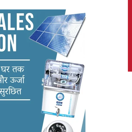
News,
Latest
News