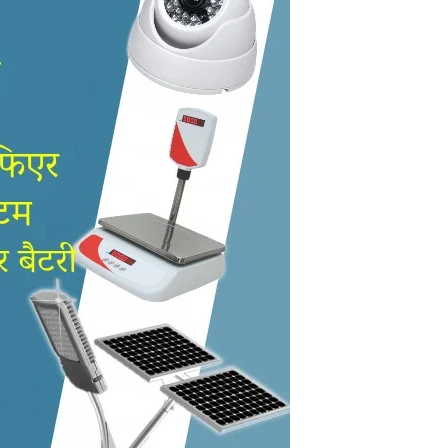
in
Hindi,
Today
Hindi