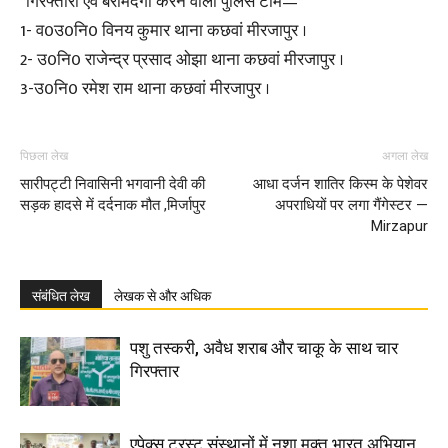
*गिरफ्तारी एवं बरामदगी करने वाली पुलिस टीम—*
1- व0उ0नि0 विनय कुमार थाना कछवां मीरजापुर ।
2- उ0नि0 राजेन्द्र प्रसाद ओझा थाना कछवां मीरजापुर ।
3-उ0नि0 रमेश राम थाना कछवां मीरजापुर ।
पिछला लेख
अगला लेख
सारीपट्टी निवासिनी भगवानी देवी की
आधा दर्जन शातिर किस्म के पेशेवर
सड़क हादसे में दर्दनाक मौत ,मिर्जापुर
अपराधियों पर लगा गैंगेस्टर —
Mirzapur
संबंधित लेख
लेखक से और अधिक
पशु तस्करी, अवैध शराब और चाकू के साथ चार
गिरफ्तार
एपेक्स ट्रस्ट संस्थानों में नशा मुक्त भारत अभियान