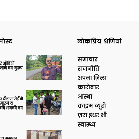
पोस्ट
लोकप्रिय श्रेणियां
समाचार
र ऑडियो
थाने का मुख्य
राजनीति
अपना ज़िला
कारोबार
आस्था
 दौरान जेई से
 मारने व
क्राइम ब्यूरो
ाने की धमकी का
ज़रा इधर भी
स्वास्थ्य
्जी व मसाला