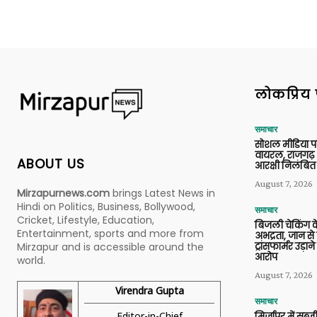
लोकप्रिय 
समाचार
सोशल मीडिया प
वायरल, राजगढ़ 
ABOUT US
आरक्षी निलंबित
August 7, 2026
Mirzapurnews.com
brings Latest News in
Hindi on Politics, Business, Bollywood,
समाचार
Cricket, Lifestyle, Education,
बिजली चेकिंग के
Entertainment, sports and more from
अभद्रता, जान से
ट्रांसफार्मर उड़
Mirzapur and is accessible around the
आरोप
world.
August 7, 2026
Virendra Gupta
समाचार
Editor-in-Chief
मिर्जापुर में सब