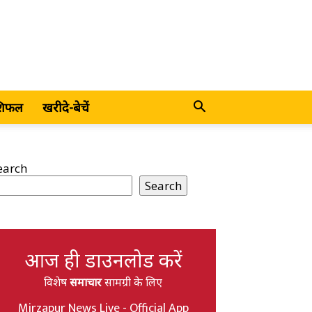
शिफल
खरीदे-बेचें
earch
Search
आज ही डाउनलोड करें
विशेष
समाचार
सामग्री के लिए
Mirzapur News Live - Official App