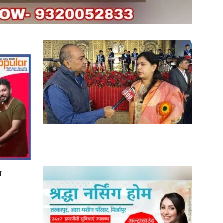
in
Hindi,
Today
ण
Hindi