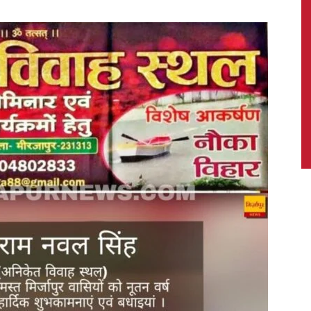
News,
Latest
News