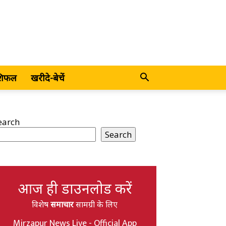
शिफल
खरीदे-बेचें
earch
Search
आज ही डाउनलोड करें
विशेष
समाचार
सामग्री के लिए
Mirzapur News Live - Official App