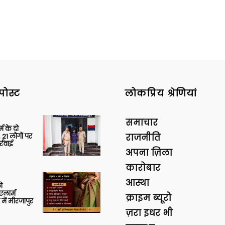
पोस्ट
लोकप्रिय श्रेणियां
समाचार
र्म के दो
 21 लोगों पर
राजनीति
्रवाई
अपना ज़िला
कारोबार
आस्था
ी
लार्म
क्राइम ब्यूरो
में मीरजापुर
ज़रा इधर भी