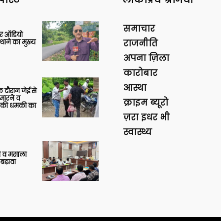
समाचार
र ऑडियो
थाने का मुख्य
राजनीति
अपना ज़िला
कारोबार
आस्था
 दौरान जेई से
 मारने व
क्राइम ब्यूरो
ाने की धमकी का
ज़रा इधर भी
स्वास्थ्य
्जी व मसाला
बढ़ावा