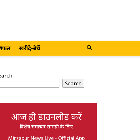
शिफल
खरीदे-बेचें
earch
Search
आज ही डाउनलोड करें
विशेष
समाचार
सामग्री के लिए
Mirzapur News Live - Official App