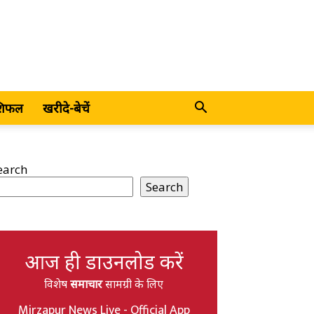
शिफल
खरीदे-बेचें
earch
Search
आज ही डाउनलोड करें
विशेष
समाचार
सामग्री के लिए
Mirzapur News Live - Official App