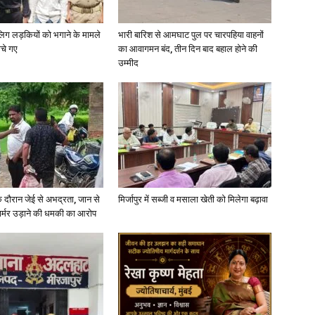
ाबालिग लड़कियों को भगाने के मामले
भारी बारिश से आमघाट पुल पर चारपहिया वाहनों
in
ोचे गए
का आवागमन बंद, तीन दिन बाद बहाल होने की
उम्मीद
Hindi,
े दौरान जेई से अभद्रता, जान से
मिर्जापुर में सब्जी व मसाला खेती को मिलेगा बढ़ावा
फार्मर उड़ाने की धमकी का आरोप
Today
Hindi