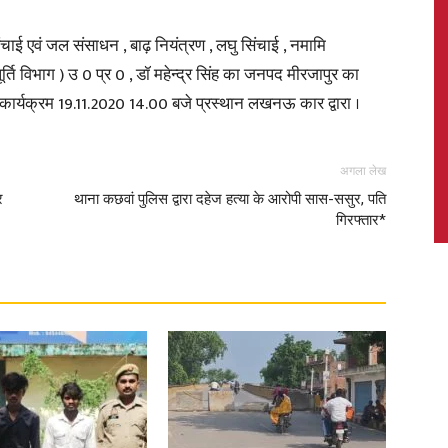
ंचाई एवं जल संसाधन , बाढ़ नियंत्रण , लघु सिंचाई , नमामि
्ति विभाग ) उ 0 प्र 0 , डॉ महेन्द्र सिंह का जनपद मीरजापुर का
मय कार्यक्रम 19.11.2020 14.00 बजे प्रस्थान लखनऊ कार द्वारा ।
News,
अगला लेख
र
थाना कछवां पुलिस द्वारा दहेज हत्या के आरोपी सास-ससुर, पति
गिरफ्तार*
Latest
News