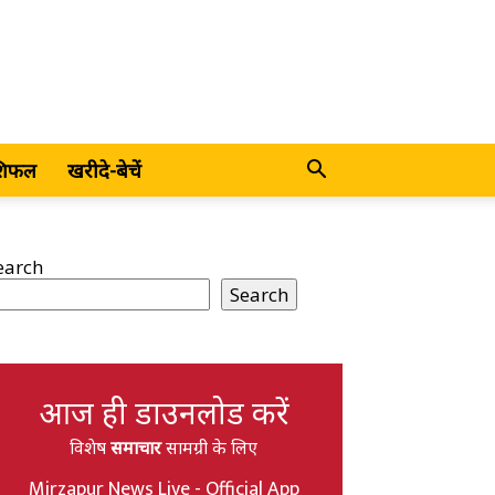
शिफल
खरीदे-बेचें
earch
Search
आज ही डाउनलोड करें
विशेष
समाचार
सामग्री के लिए
Mirzapur News Live - Official App