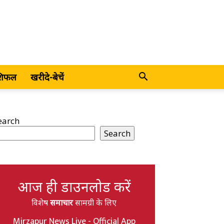
शिफल
खरीदे-बेचें
earch
Search
आज ही डाउनलोड करें
विशेष
समाचार
सामग्री के लिए
Mirzapur News Live - Official App