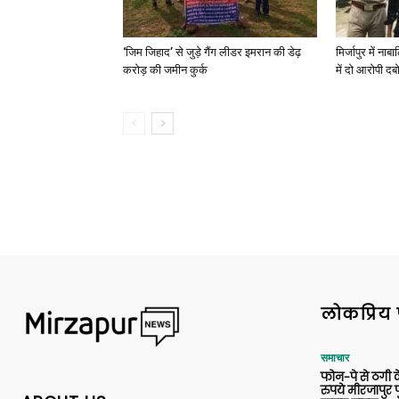
‘जिम जिहाद’ से जुड़े गैंग लीडर इमरान की डेढ़
मिर्जापुर में न
करोड़ की जमीन कुर्क
में दो आरोपी दब
लोकप्रिय 
समाचार
फोन-पे से ठगी 
रुपये मीरजापुर 