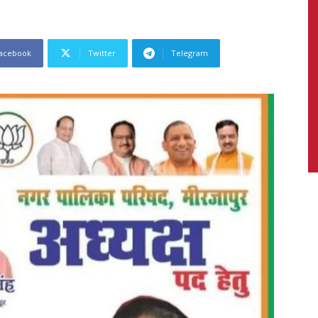
acebook
Twitter
Telegram
News,
Latest
News