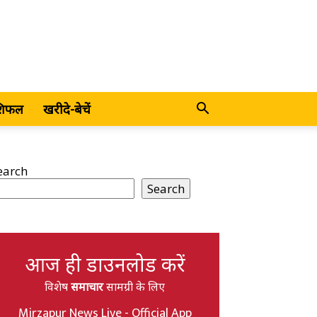
शिफल
खरीदे-बेचें
earch
Search
आज ही डाउनलोड करें
विशेष
समाचार
सामग्री के लिए
Mirzapur News Live - Official App