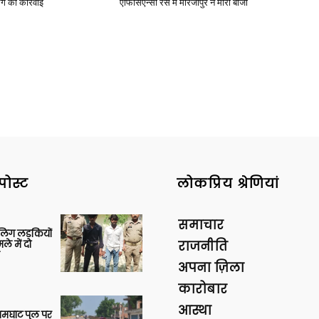
ंग की कार्रवाई
एफिसिएन्सी रेस में मीरजापुर ने मारी बाजी
पोस्ट
लोकप्रिय श्रेणियां
समाचार
बालिग लड़कियों
े में दो
राजनीति
अपना ज़िला
कारोबार
आस्था
आमघाट पुल पर