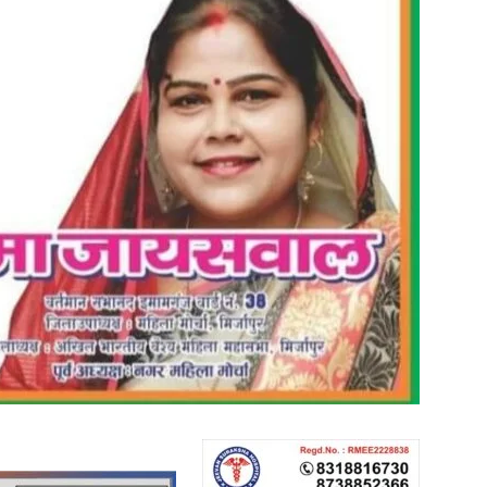
in
Hindi,
Today
Hindi