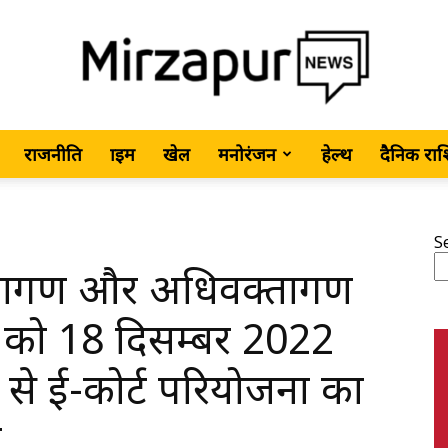
राजनीति
क्राइम
खेल
मनोरंजन
हेल्थ
दैनिक रा
MirzapurNews.com
S
क्तागण और अधिवक्तागण
•
) को 18 दिसम्बर 2022
से ई-कोर्ट परियोजना का
ा
Hindi