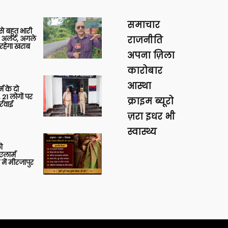
समाचार
 से बहुत भारी
 अलर्ट, अगले
राजनीति
रहेगा खराब
अपना ज़िला
कारोबार
आस्था
र्म के दो
 21 लोगों पर
क्राइम ब्यूरो
्रवाई
ज़रा इधर भी
स्वास्थ्य
ी
लार्म
में मीरजापुर