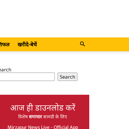
शिफल
खरीदे-बेचें
earch
Search
आज ही डाउनलोड करें
विशेष
समाचार
सामग्री के लिए
Mirzapur News Live - Official App