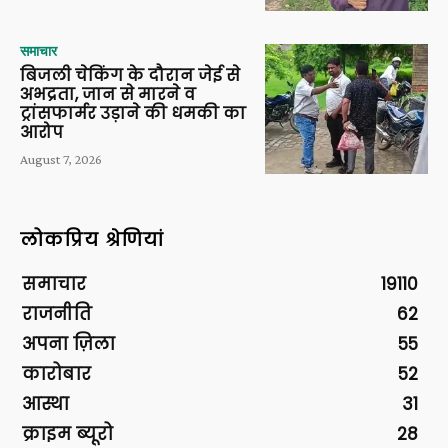
समाचार
बिजली चेकिंग के दौरान जेई से
अभद्रता, जान से मारने व
ट्रांसफार्मर उड़ाने की धमकी का
आरोप
August 7, 2026
लोकप्रिय श्रेणियां
समाचार
19110
राजनीति
62
अपना ज़िला
55
कारोबार
52
आस्था
31
क्राइम ब्यूरो
28