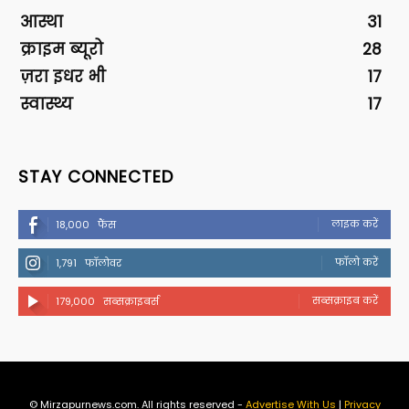
आस्था
31
क्राइम ब्यूरो
28
ज़रा इधर भी
17
स्वास्थ्य
17
STAY CONNECTED
लाइक करें
18,000
फैंस
फॉलो करें
1,791
फॉलोवर
सब्सक्राइब करें
179,000
सब्सक्राइबर्स
© Mirzapurnews.com. All rights reserved -
Advertise With Us
|
Privacy