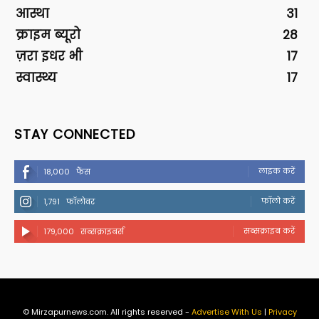
आस्था
31
क्राइम ब्यूरो
28
ज़रा इधर भी
17
स्वास्थ्य
17
STAY CONNECTED
लाइक करें
18,000
फैंस
फॉलो करें
1,791
फॉलोवर
सब्सक्राइब करें
179,000
सब्सक्राइबर्स
© Mirzapurnews.com. All rights reserved -
Advertise With Us
|
Privacy