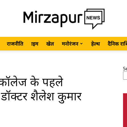
राजनीति
क्राइम
खेल
मनोरंजन
हेल्थ
दैनिक रा
MirzapurNews.com
S
 कॉलेज के पहले
•
ें डॉक्टर शैलेश कुमार
Hindi