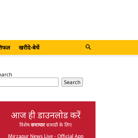
शिफल
खरीदे-बेचें
earch
Search
आज ही डाउनलोड करें
विशेष
समाचार
सामग्री के लिए
Mirzapur News Live - Official App