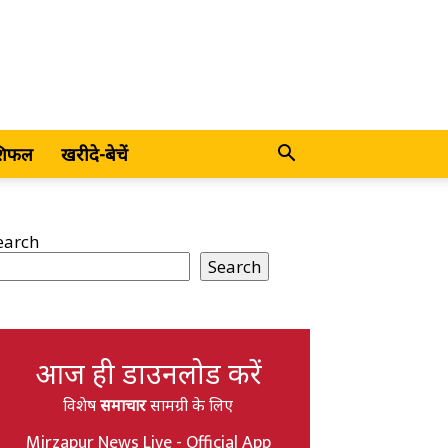
शिफल
खरीदे-बेचें
earch
Search
आज ही डाउनलोड करें
विशेष
समाचार
सामग्री के लिए
Mirzapur News Live - Official App