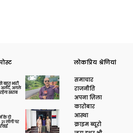
News
पोस्ट
लोकप्रिय श्रेणियां
Paper
समाचार
 से बहुत भारी
 अलर्ट, अगले
राजनीति
रहेगा खराब
अपना ज़िला
कारोबार
आस्था
र्म के दो
 21 लोगों पर
क्राइम ब्यूरो
्रवाई