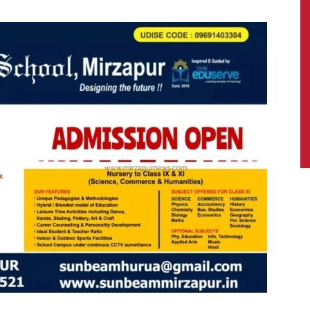
News,
Latest
News