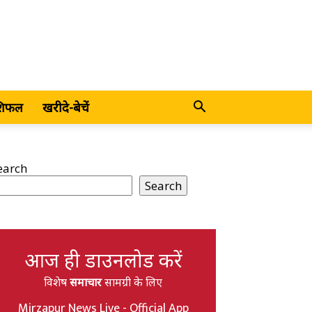
शिफल
खरीदे-बेचें
earch
Search
आज ही डाउनलोड करें
विशेष
समाचार
सामग्री के लिए
Mirzapur News Live - Official App