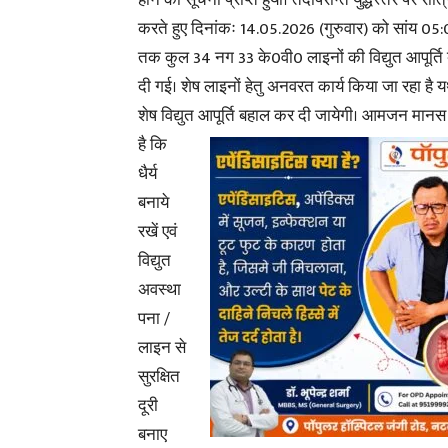
होने की सूचना प्राप्त हुयी। तदोपरान्त युद्धस्तर पर रात्
करते हुए दिनांकः 14.05.2026 (गुरुवार) को सांय 05
तक कुल 34 नग 33 के0वी0 लाइनों की विद्युत आपूर्त
दी गई। शेष लाइनों हेतु अनवरत कार्य किया जा रहा है 
शेष विद्युत आपूर्ति बहाल कर दी जायेगी।
आमजन मानस 
है कि
धैर्य
बनाये
रखें एवं
विद्युत
अवस्था
पना /
लाइन से
सुरक्षित
दूरी
बनाए