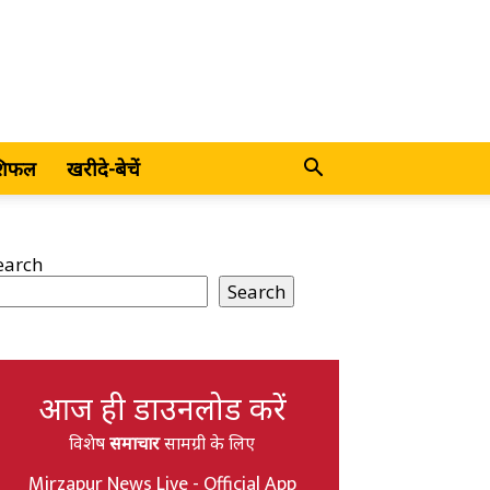
शिफल
खरीदे-बेचें
earch
Search
आज ही डाउनलोड करें
विशेष
समाचार
सामग्री के लिए
Mirzapur News Live - Official App