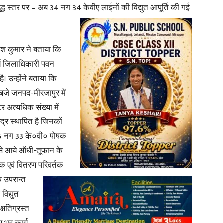
 युद्ध स्तर पर – अब 34 नग 34 केवीए लाईनों की विद्युत आपूर्ति की गई
in
ेश कुमार ने बताया कि
र्य जिलाधिकारी पवन
है। उन्होंने बताया कि
Hindi,
बजे जनपद-मीरजापुर में
टर अत्यधिक संख्या में
द्र स्थापित है जिनकों
-45 नग 33 के०वी० पोषक
ा से आये ऑधी-तूफान के
Today
क एवं वितरण
परिवर्तक
े उपरान्त
विद्युत
्षतिग्रस्त
Hindi