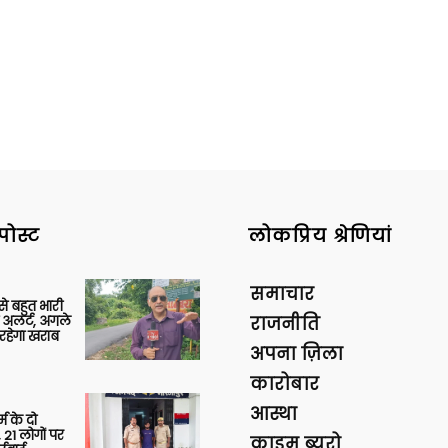
पोस्ट
लोकप्रिय श्रेणियां
समाचार
 से बहुत भारी
 अलर्ट, अगले
राजनीति
रहेगा खराब
अपना ज़िला
कारोबार
आस्था
र्म के दो
 21 लोगों पर
क्राइम ब्यूरो