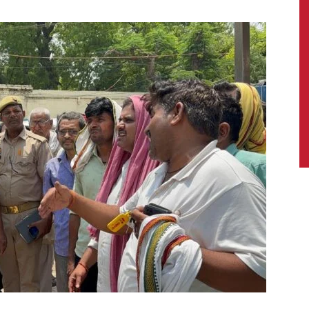
News,
Latest
News