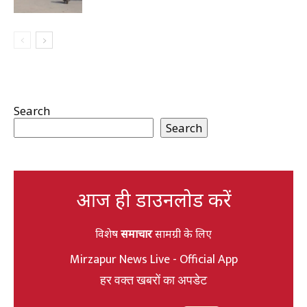
Search
Search
आज ही डाउनलोड करें
विशेष
समाचार
सामग्री के लिए
Mirzapur News Live - Official App
हर वक्त खबरों का अपडेट