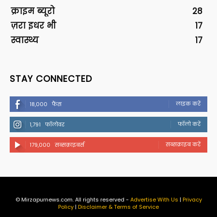
क्राइम ब्यूरो
28
ज़रा इधर भी
17
स्वास्थ्य
17
STAY CONNECTED
लाइक करें
18,000
फैंस
फॉलो करें
1,791
फॉलोवर
सब्सक्राइब करें
179,000
सब्सक्राइबर्स
© Mirzapurnews.com. All rights reserved -
Advertise With Us
|
Privacy
Policy
|
Disclaimer & Terms of Service