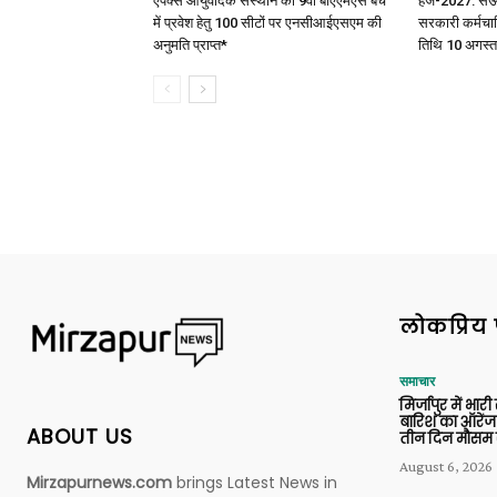
एपेक्स आयुर्वेदिक संस्थान को 9वीं बीएएमएस बैच
हज-2027: सऊदी 
में प्रवेश हेतु 100 सीटों पर एनसीआईएसएम की
सरकारी कर्मचार
अनुमति प्राप्त*
तिथि 10 अगस्त
लोकप्रिय 
समाचार
मिर्जापुर में भारी
बारिश का ऑरेंज
ABOUT US
तीन दिन मौसम 
August 6, 2026
Mirzapurnews.com
brings Latest News in