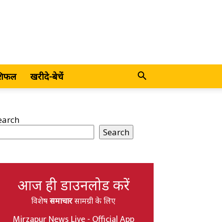
शिफल
खरीदे-बेचें
earch
Search
आज ही डाउनलोड करें
विशेष
समाचार
सामग्री के लिए
Mirzapur News Live - Official App