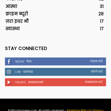
आस्था
31
क्राइम ब्यूरो
28
ज़रा इधर भी
17
स्वास्थ्य
17
STAY CONNECTED
लाइक करें
18,000
फैंस
फॉलो करें
1,791
फॉलोवर
सब्सक्राइब करें
179,000
सब्सक्राइबर्स
© Mirzapurnews.com. All rights reserved -
Advertise With Us
|
Privacy