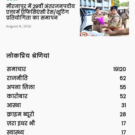
मीरजापुर में 29वीं अंतरजनपदीय
एलार्म एफिसिएंसी रेस/शूटिंग
प्रतियोगिता का समापन
August 8, 2026
लोकप्रिय श्रेणियां
समाचार
19120
राजनीति
62
अपना ज़िला
55
कारोबार
52
आस्था
31
क्राइम ब्यूरो
28
ज़रा इधर भी
17
स्वास्थ्य
17