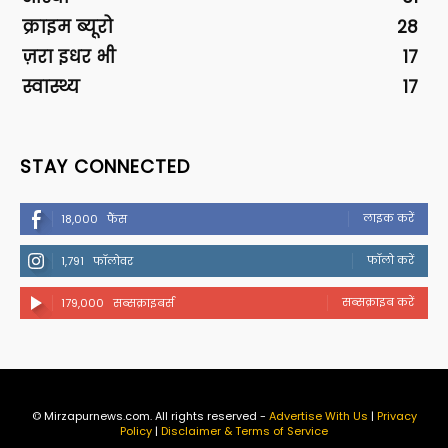
क्राइम ब्यूरो
28
ज़रा इधर भी
17
स्वास्थ्य
17
STAY CONNECTED
लाइक करें
18,000
फैंस
फॉलो करें
1,791
फॉलोवर
सब्सक्राइब करें
179,000
सब्सक्राइबर्स
© Mirzapurnews.com. All rights reserved -
Advertise With Us
|
Privacy
Policy
|
Disclaimer & Terms of Service