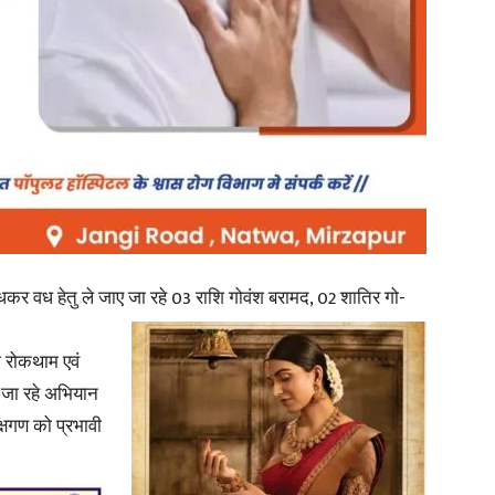
in
Hindi,
बांधकर वध हेतु ले जाए जा रहे 03 राशि गोवंश बरामद, 02 शातिर गो-
Today
ी रोकथाम एवं
े जा रहे अभियान
क्षगण को प्रभावी
Hindi