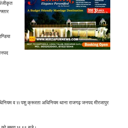
पंजीकृत
फ्तार
हण्डिया
 जनपद
िनियम व 11 पशु क्रूरता अधिनियम थाना राजगढ़ जनपद मीरजापुर
24 को समय 15.55 बजे ।