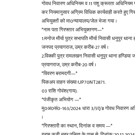
गोवध निवारण अधिनियम व 11 पशु क्रूरता अधिनियम 
कर नियमानुसार अग्रिम विधिक कार्यवाही करते हुए गिर
अभियुक्तों को मा0न्यायालय/जेल भेजा गया ।
*नाम पता गिरफ्तार अभियुक्तगण—*
1.मनोज मौर्या पुत्र सभापति मौर्या निवासी धनुपुर थाना 
जनपद प्रयागराज, उम्र करीब-27 वर्ष ।
2.विक्की पुत्र रामलखन निवासी धनुपुर थाना हण्डिया
प्रयागराज, उम्र करीब-20 वर्ष ।
*विवरण बरामदगी—*
पिकअप वाहन संख्याःUP70NT2871.
03 राशि गोवंश(गाय).
*पंजीकृत अभियोग —*
मु0अ0सं0-163/2024 धारा 3/5ए/8 गोवध निवारण अध
।
*गिरफ्तारी का स्थान, दिनांक व समय —*
ग्राम कुडी नहर पुलिया के पास से, दिनांकः20.12.20