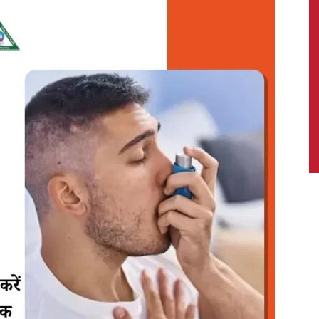
News,
Latest
News