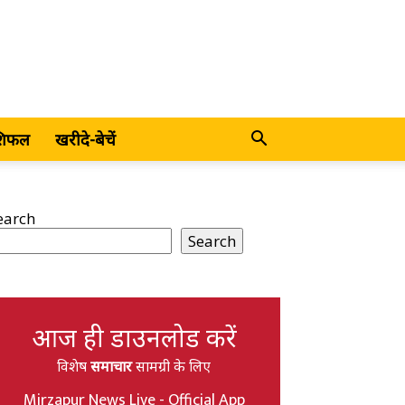
शिफल
खरीदे-बेचें
earch
Search
आज ही डाउनलोड करें
विशेष
समाचार
सामग्री के लिए
Mirzapur News Live - Official App