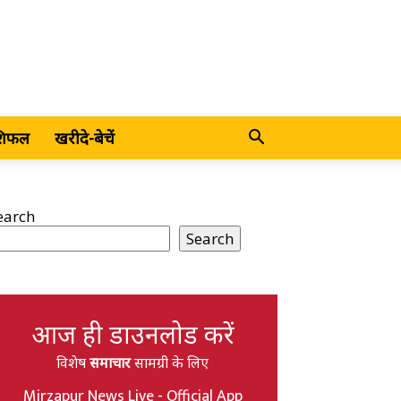
शिफल
खरीदे-बेचें
earch
Search
आज ही डाउनलोड करें
विशेष
समाचार
सामग्री के लिए
Mirzapur News Live - Official App