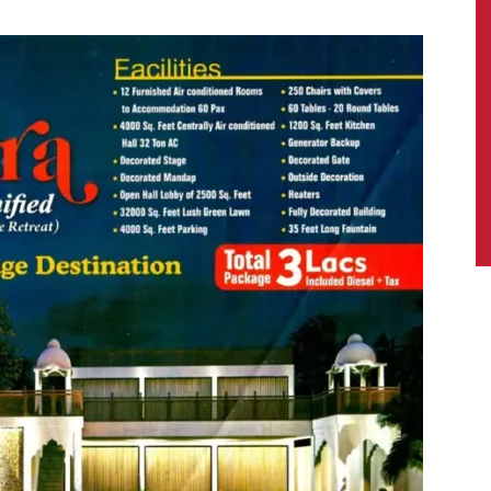
News,
Latest
News