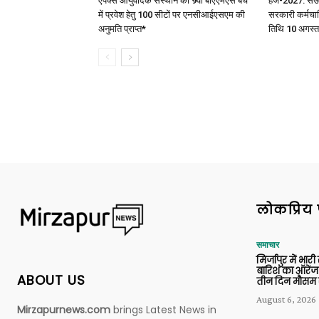
एपेक्स आयुर्वेदिक संस्थान को 9वीं बीएएमएस बैच
हज-2027: सऊदी 
में प्रवेश हेतु 100 सीटों पर एनसीआईएसएम की
सरकारी कर्मचार
अनुमति प्राप्त*
तिथि 10 अगस्त
लोकप्रिय 
समाचार
मिर्जापुर में भारी
बारिश का ऑरेंज
ABOUT US
तीन दिन मौसम 
August 6, 2026
Mirzapurnews.com
brings Latest News in