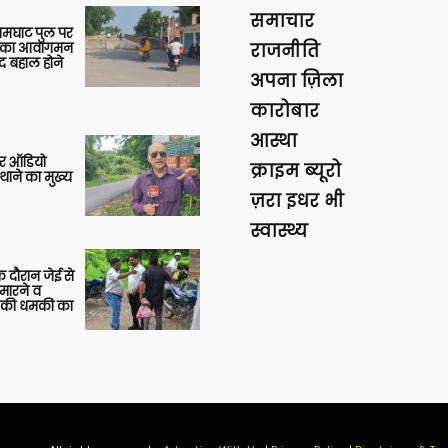
समाचार
आमघाट पुल पर
ों का आवागमन
राजनीति
द बहाल होने
अपना ज़िला
कारोबार
आस्था
र ऑडियो
क्राइम ब्यूरो
थाने का मुख्य
ज़रा इधर भी
स्वास्थ्य
 दौरान जेई से
 मारने व
ाने की धमकी का