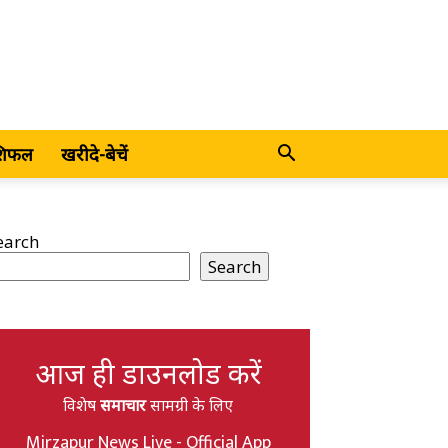
शिफल
खरीदे-बेचें
earch
Search
आज ही डाउनलोड करें
विशेष
समाचार
सामग्री के लिए
Mirzapur News Live - Official App