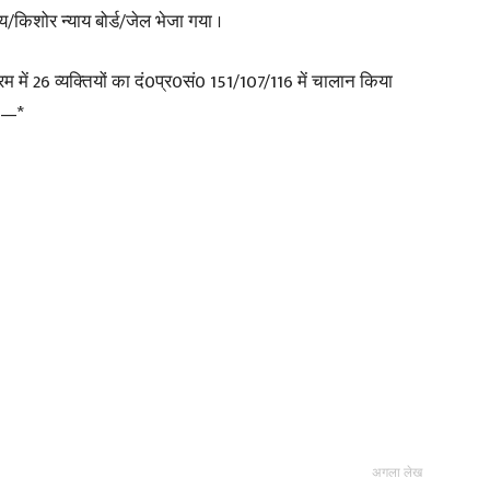
/किशोर न्याय बोर्ड/जेल भेजा गया ।
म में 26 व्यक्तियों का दं0प्र0सं0 151/107/116 में चालान किया
ै —*
अगला लेख