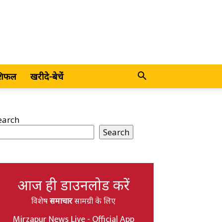
शिफल
खरीदे-बेचें
earch
Search
आज ही डाउनलोड करें
विशेष
समाचार
सामग्री के लिए
Mirzapur News Live - Official App