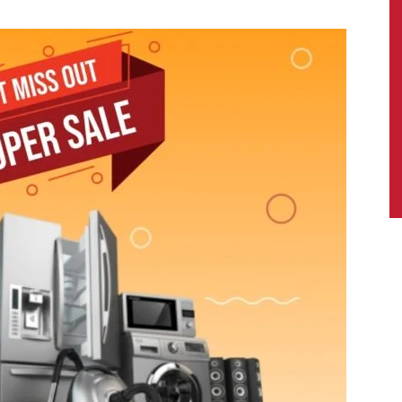
News,
Latest
News