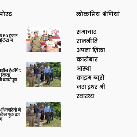
पोस्ट
लोकप्रिय श्रेणियां
समाचार
के 50 हजार
पुलिस ने
राजनीति
अपना ज़िला
कारोबार
आस्था
णाधीन हेलीपैड
े किया
क्राइम ब्यूरो
 कार्य पूरा
ज़रा इधर भी
स्वास्थ्य
 अधिकारियों ने
 लेन पुल का
षण