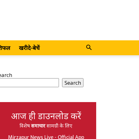
शिफल
खरीदे-बेचें
earch
Search
आज ही डाउनलोड करें
विशेष
समाचार
सामग्री के लिए
Mirzapur News Live - Official App