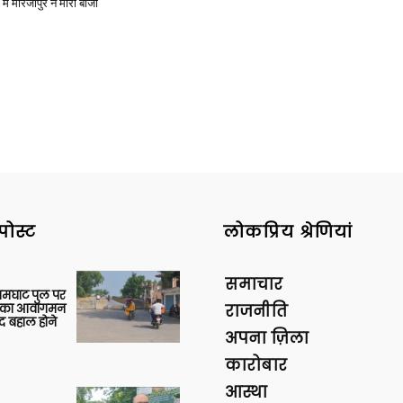
में मीरजापुर ने मारी बाजी
पोस्ट
लोकप्रिय श्रेणियां
समाचार
आमघाट पुल पर
ों का आवागमन
राजनीति
द बहाल होने
अपना ज़िला
कारोबार
आस्था