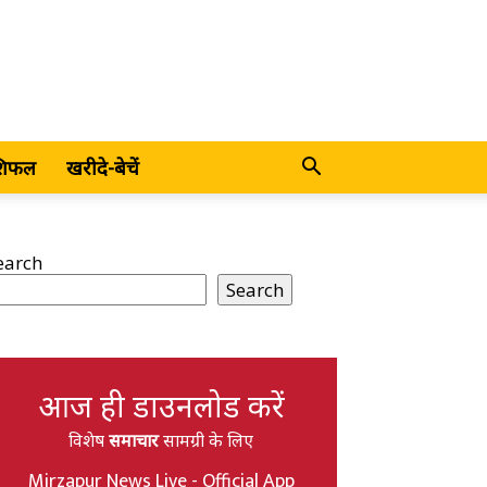
शिफल
खरीदे-बेचें
earch
Search
आज ही डाउनलोड करें
विशेष
समाचार
सामग्री के लिए
Mirzapur News Live - Official App