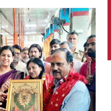
News,
Latest
News