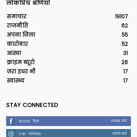
लोकप्रिय श्रेणियां
समाचार
19107
राजनीति
62
अपना ज़िला
55
कारोबार
52
आस्था
31
क्राइम ब्यूरो
28
ज़रा इधर भी
17
स्वास्थ्य
17
STAY CONNECTED
लाइक करें
18,000
फैंस
फॉलो करें
1,791
फॉलोवर