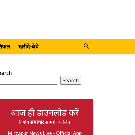
शिफल
खरीदे-बेचें
earch
Search
आज ही डाउनलोड करें
विशेष
समाचार
सामग्री के लिए
Mirzapur News Live - Official App