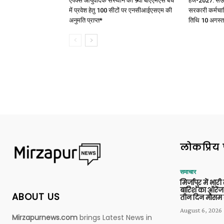
एपेक्स आयुर्वेदिक संस्थान को 9वीं बीएएमएस बैच
हज-2027: सऊदी 
में प्रवेश हेतु 100 सीटों पर एनसीआईएसएम की
सरकारी कर्मचार
अनुमति प्राप्त*
तिथि 10 अगस्त
लोकप्रिय 
समाचार
मिर्जापुर में भारी
बारिश का ऑरेंज
ABOUT US
तीन दिन मौसम 
August 6, 2026
Mirzapurnews.com
brings Latest News in