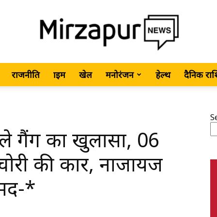
राजनीति
क्राइम
खेल
मनोरंजन
हेल्थ
दैनिक रा
MirzapurNews.com
S
ले गैंग का खुलासा, 06
•
 चोरी की कार, नाजायज
मद-*
Hindi