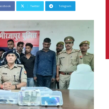
acebook
Twitter
Telegram
News,
Latest
News