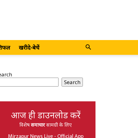
शिफल
खरीदे-बेचें
earch
Search
आज ही डाउनलोड करें
विशेष
समाचार
सामग्री के लिए
Mirzapur News Live - Official App