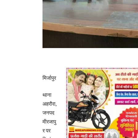
मिर्जापुर
थाना
अहरौरा,
जनपद
मीरजापु
र पर