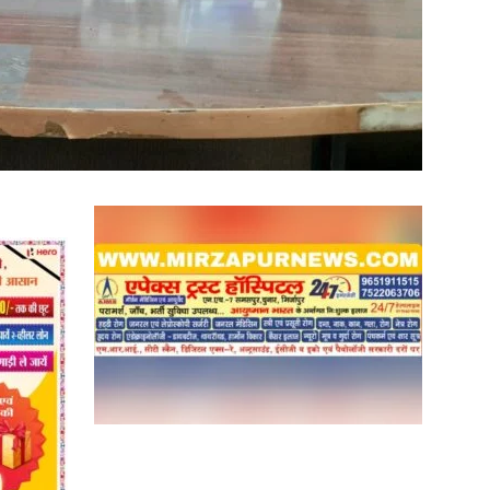
in
Hindi,
Today
Hindi