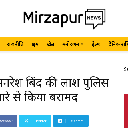
राजनीति
क्राइम
खेल
मनोरंजन
हेल्थ
दैनिक रा
MirzapurNews.com
S
ामनरेश बिंद की लाश पुलिस
•
नारे से किया बरामद
acebook
Twitter
Telegram
Hindi