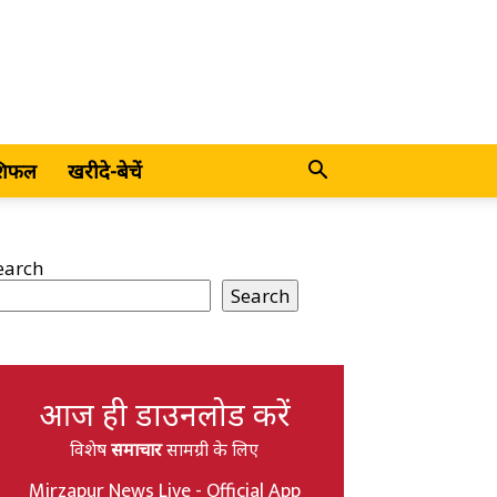
शिफल
खरीदे-बेचें
earch
Search
आज ही डाउनलोड करें
विशेष
समाचार
सामग्री के लिए
Mirzapur News Live - Official App