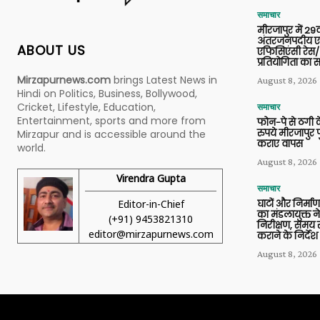
समाचार
मीरजापुर में 29व
अंतरजनपदीय एल
ABOUT US
एफिसिएंसी रेस/
प्रतियोगिता का
Mirzapurnews.com
brings Latest News in
August 8, 2026
Hindi on Politics, Business, Bollywood,
Cricket, Lifestyle, Education,
समाचार
Entertainment, sports and more from
फोन-पे से ठगी 
रुपये मीरजापुर 
Mirzapur and is accessible around the
कराए वापस
world.
August 8, 2026
Virendra Gupta
समाचार
Editor-in-Chief
घाटों और निर्मा
का मंडलायुक्त न
(+91) 9453821310
निरीक्षण, समय से
editor@mirzapurnews.com
कराने के निर्देश
August 8, 2026