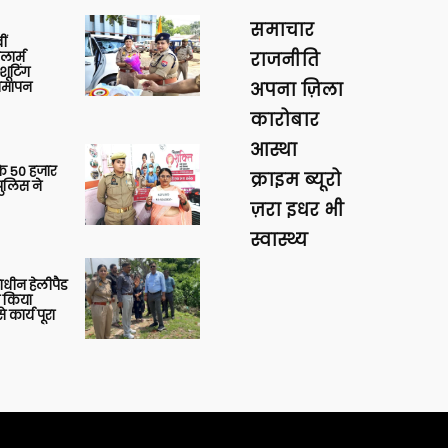
समाचार
ीं
ार्म
राजनीति
शूटिंग
 समापन
अपना ज़िला
कारोबार
आस्था
के 50 हजार
क्राइम ब्यूरो
पुलिस ने
ज़रा इधर भी
स्वास्थ्य
णाधीन हेलीपैड
े किया
 कार्य पूरा