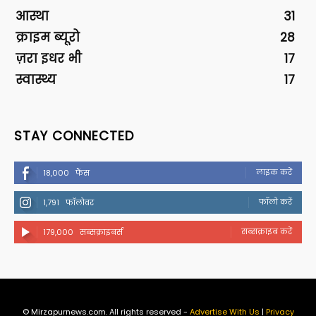
आस्था
31
क्राइम ब्यूरो
28
ज़रा इधर भी
17
स्वास्थ्य
17
STAY CONNECTED
लाइक करें
18,000
फैंस
फॉलो करें
1,791
फॉलोवर
सब्सक्राइब करें
179,000
सब्सक्राइबर्स
© Mirzapurnews.com. All rights reserved -
Advertise With Us
|
Privacy