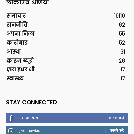
लोकप्रिय श्रेणियां
समाचार
19110
राजनीति
62
अपना ज़िला
55
कारोबार
52
आस्था
31
क्राइम ब्यूरो
28
ज़रा इधर भी
17
स्वास्थ्य
17
STAY CONNECTED
लाइक करें
18,000
फैंस
फॉलो करें
1,791
फॉलोवर