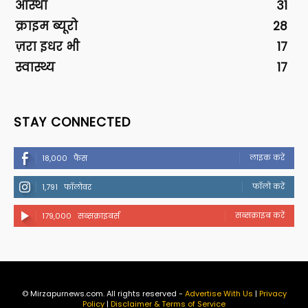
आस्था
31
क्राइम ब्यूरो
28
ज़रा इधर भी
17
स्वास्थ्य
17
STAY CONNECTED
लाइक करें
18,000
फैंस
फॉलो करें
1,791
फॉलोवर
सब्सक्राइब करें
179,000
सब्सक्राइबर्स
© Mirzapurnews.com. All rights reserved -
Advertise With Us
|
Privacy
Policy
|
Disclaimer & Terms of Service