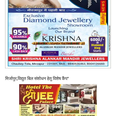
मिर्जापुर,विद्युत बिल संशोधन हेतु विशेष कैंप*