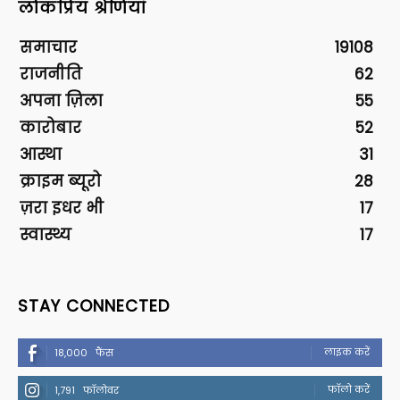
लोकप्रिय श्रेणियां
समाचार
19108
राजनीति
62
अपना ज़िला
55
कारोबार
52
आस्था
31
क्राइम ब्यूरो
28
ज़रा इधर भी
17
स्वास्थ्य
17
STAY CONNECTED
लाइक करें
18,000
फैंस
फॉलो करें
1,791
फॉलोवर